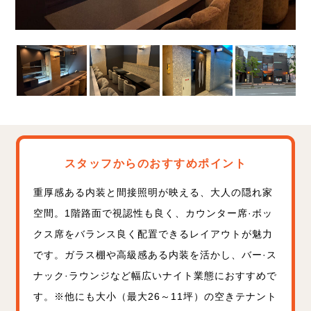
スタッフからのおすすめポイント
重厚感ある内装と間接照明が映える、大人の隠れ家
空間。
1
階路面で視認性も良く、カウンター席·ボッ
クス席をバランス良く配置できるレイアウトが魅力
です。ガラス棚や高級感ある内装を活かし、バー·ス
ナック·ラウンジなど幅広いナイト業態におすすめで
す。
※
他にも大小（最大
26
～
11
坪）の空きテナント