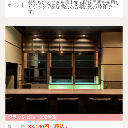
特別なひとときを演出する間接照明を多用し
ポイント
たシックで高級感のある雰囲気の 物件で
す。
ブラックビル 102号室
83,160円（税込）
賃料