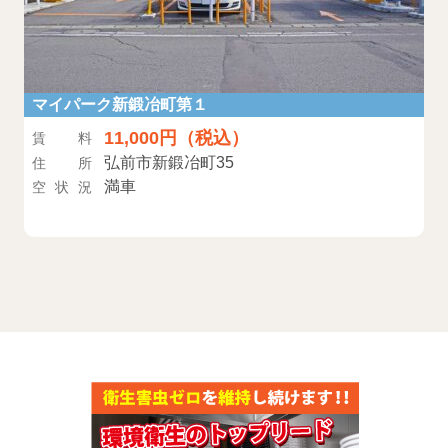
マイパーク新鍛冶町第１
11,000円（税込）
賃料
弘前市新鍛冶町35
住所
満車
空状況