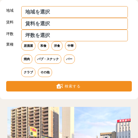
地域
賃料
坪数
業種
居酒屋
和食
洋食
中華
焼肉
パブ・スナック
バー
クラブ
その他
検索する