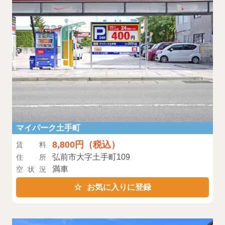
マイパーク土手町
8,800円（税込）
賃料
弘前市大字土手町109
住所
満車
空状況
お気に入りに登録