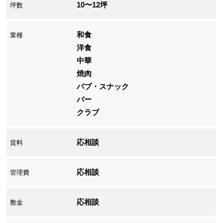
10〜12坪
坪数
和食
業種
洋食
中華
焼肉
パブ・スナック
バー
クラブ
応相談
賃料
応相談
管理費
応相談
敷金